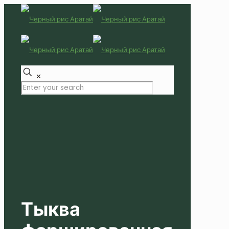
✕
Тыква