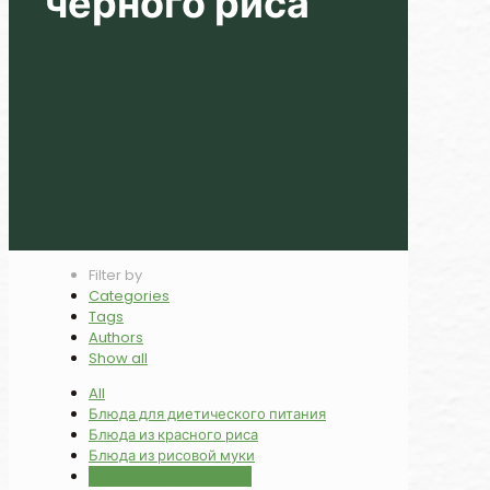
черного риса
Filter by
Categories
Tags
Authors
Show all
All
Блюда для диетического питания
Блюда из красного риса
Блюда из рисовой муки
Блюда из черного риса