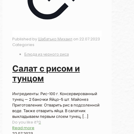
Published by
Шабатько Михаил
on
22.07.2023
Categories
Блюда из черного риса
Салат с рисом и
тунцом
Ингредиенты: Рис-100 г. Консервированный
тунец — 2 баночки Яйцо-5 шт. Майонез
Приготовление: Отварить рис в подсоленной
воде. Также отварить яйца. В салатник
выкладываем первым слоем тунец,
[…]
Do you like it?
0
Read more
22.07.2023