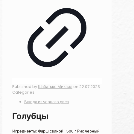
Published by
Шабатько Михаил
on
22.07.2023
Categories
Блюда из черного риса
Голубцы
Игредиенты: Фарш свиной -500 г Рис черный