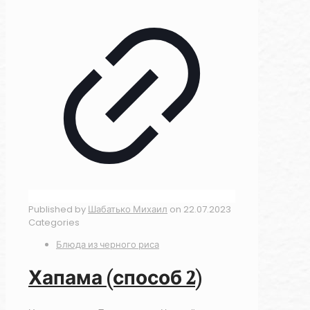
Published by
Шабатько Михаил
on
22.07.2023
Categories
Блюда из черного риса
Хапама (способ 2)