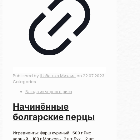
Published by
Шабатько Михаил
on
22.07.2023
Categories
Блюда из черного риса
Начинённые
болгарские перцы
Игредиенты: Фарш куриный -500 г Рис
черный – 100 г Морковь -2 шт Лук – 2 шт