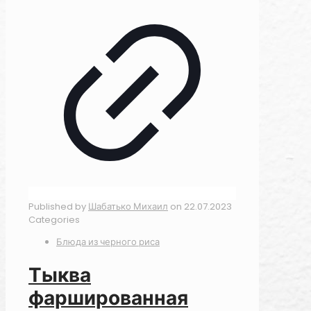
Published by
Шабатько Михаил
on
22.07.2023
Categories
Блюда из черного риса
Тыква
фаршированная