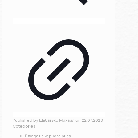
Published by
Шабатько Михаил
on
22.07.2023
Categories
Блюда из черного риса