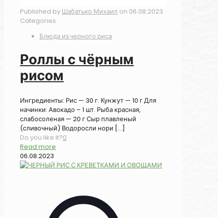
Published by
Шабатько Михаил
on
06.08.2023
Categories
Блюда из черного риса
Роллы с чёрным
рисом
Ингредиенты: Рис — 30 г. Кунжут — 10 г Для
начинки: Авокадо – 1 шт. Рыба красная,
слабосоленая — 20 г Сыр плавленый
(сливочный) Водоросли нори
[…]
Do you like it?
0
Read more
06.08.2023