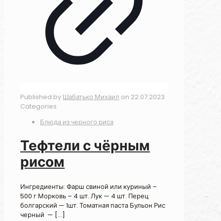
Published by
Шабатько Михаил
on
22.07.2023
Categories
Блюда из черного риса
Тефтели с чёрным
рисом
Ингредиенты: Фарш свиной или куриный –
500 г Морковь – 4 шт. Лук — 4 шт. Перец
болгарский — 1шт. Томатная паста Бульон Рис
черный —
[…]